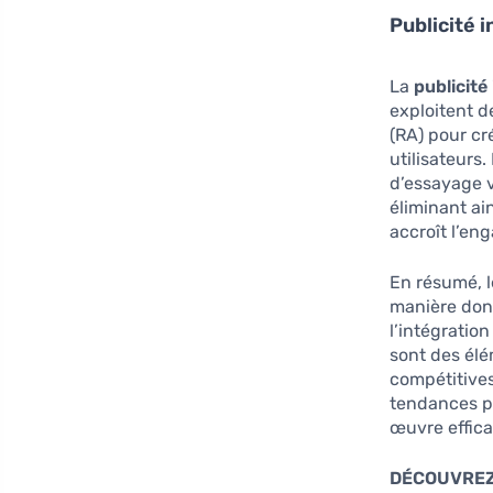
Publicité 
La
publicité
exploitent de
(RA) pour cr
utilisateurs
d’essayage v
éliminant ai
accroît l’en
En résumé, 
manière dont
l’intégratio
sont des élé
compétitives
tendances po
œuvre effic
DÉCOUVREZ