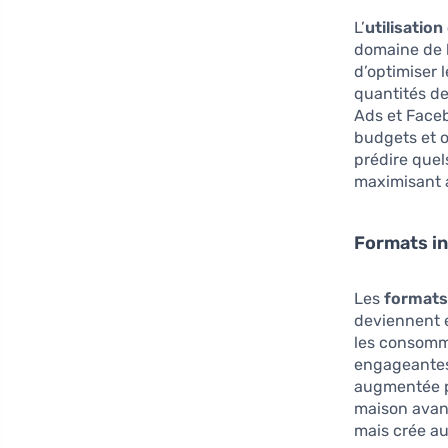
L’
utilisation 
domaine de l
d’optimiser 
quantités d
Ads et Faceb
budgets et o
prédire quel
maximisant a
Formats in
Les
formats 
deviennent é
les consomma
engageantes.
augmentée po
maison avant
mais crée au