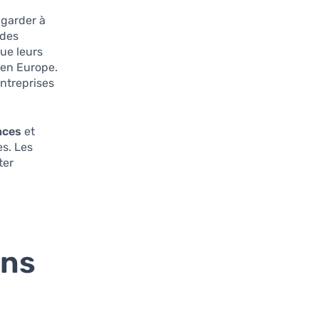
 garder à
des
ue leurs
 en Europe.
entreprises
nces
et
s. Les
ter
ans