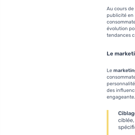
Au cours de
publicité en 
consommateu
évolution po
tendances cl
Le marketi
Le
marketin
consommateu
personnalité
des influenc
engageante. 
Ciblag
ciblée
spécif