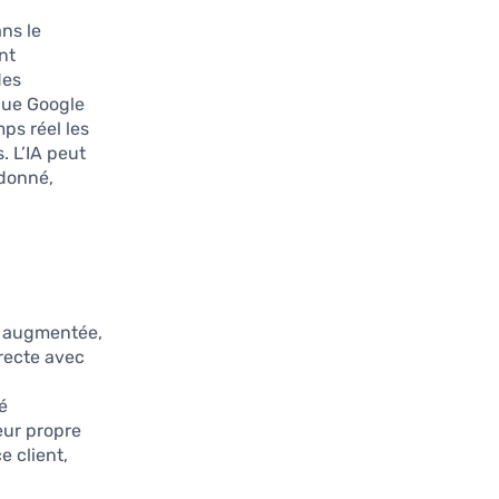
ns le
nt
des
que Google
ps réel les
 L’IA peut
 donné,
té augmentée,
irecte avec
é
eur propre
e client,