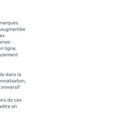
 marques
ité augmentée
des
bines
n ligne,
seulement
de dans la
nnalisation,
t immersif
ions de ces
ettre en