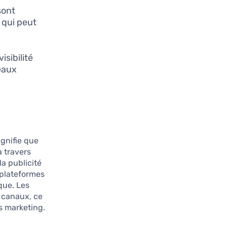
sont
 qui peut
sibilité
eaux
ignifie que
à travers
la publicité
 plateformes
que. Les
 canaux, ce
s marketing.