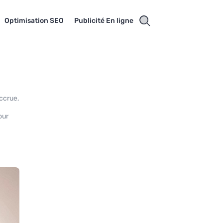
Optimisation SEO
Publicité En ligne
ccrue,
our