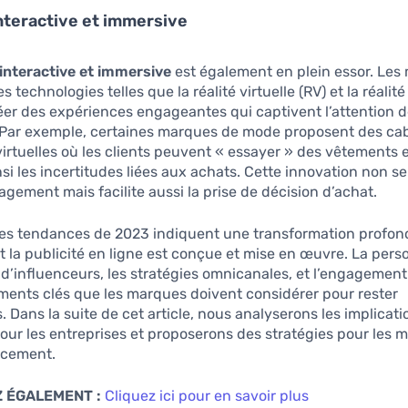
interactive et immersive
 interactive et immersive
est également en plein essor. Les
s technologies telles que la réalité virtuelle (RV) et la réal
éer des expériences engageantes qui captivent l’attention 
. Par exemple, certaines marques de mode proposent des ca
irtuelles où les clients peuvent « essayer » des vêtements e
nsi les incertitudes liées aux achats. Cette innovation non 
gagement mais facilite aussi la prise de décision d’achat.
les tendances de 2023 indiquent une transformation profon
 la publicité en ligne est conçue et mise en œuvre. La perso
n d’influenceurs, les stratégies omnicanales, et l’engagemen
ments clés que les marques doivent considérer pour rester
. Dans la suite de cet article, nous analyserons les implicat
ur les entreprises et proposerons des stratégies pour les m
acement.
 ÉGALEMENT :
Cliquez ici pour en savoir plus