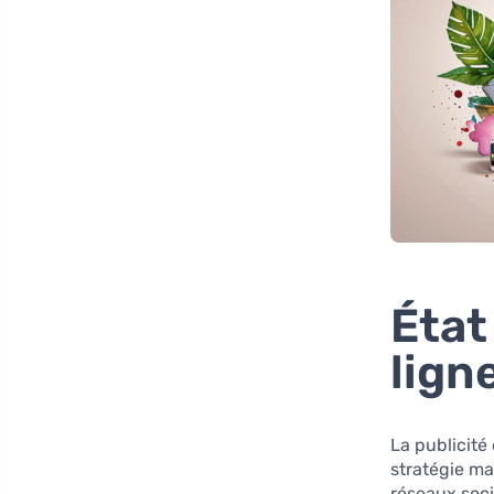
État
lign
La publicité
stratégie ma
réseaux soci