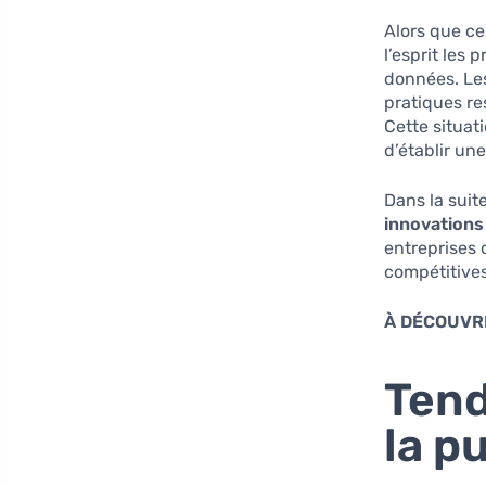
Alors que ce
l’esprit les
données. Le
pratiques re
Cette situat
d’établir une
Dans la suit
innovations
entreprises 
compétitives
À DÉCOUVRI
Ten
la p