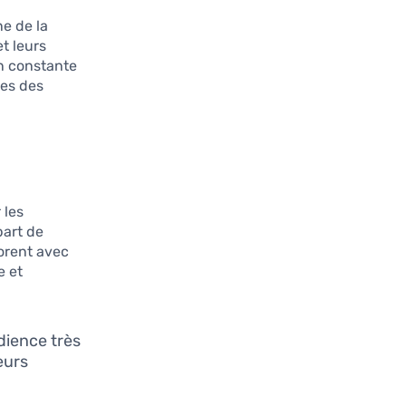
e de la
et leurs
n constante
nes des
 les
art de
borent avec
e et
dience très
eurs