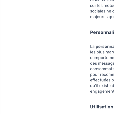
sur les mote
sociales ne 
majeures qui
Personnali
La
personna
les plus mar
comportement
des message
consommateu
pour recomm
effectuées p
qu’il existe
engagement 
Utilisation