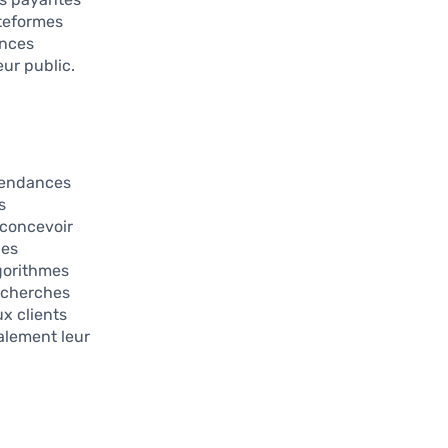
ateformes
ances
eur public.
 tendances
s
 concevoir
des
gorithmes
echerches
ux clients
galement leur