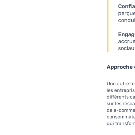
Confia
perçue
condui
Engage
accrue
sociau
Approche 
Une autre te
les entrepri
différents c
sur les rése
de e-commerc
consommateur
qui transfor