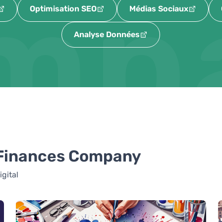
mp
Optimisation SEO
Médias Sociaux
Analyse Données
 Finances Company
igital