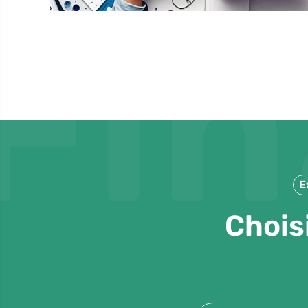
Fi
E
Chois