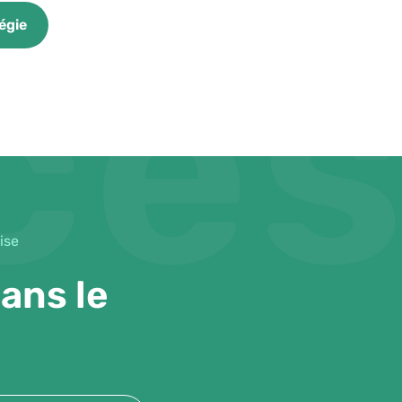
ce
égie
ise
ans le