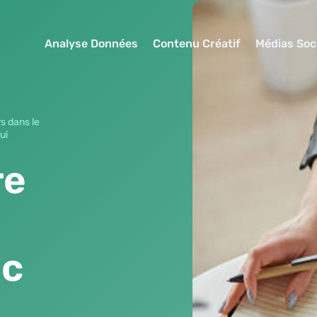
Analyse Données
Contenu Créatif
Médias Soc
 dans le
ui
re
ec