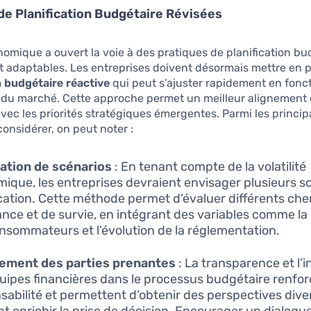
de Planification Budgétaire Révisées
nomique a ouvert la voie à des pratiques de planification bu
et adaptables. Les entreprises doivent désormais mettre en 
n budgétaire réactive
qui peut s’ajuster rapidement en fonc
s du marché. Cette approche permet un meilleur alignement
vec les priorités stratégiques émergentes. Parmi les princip
considérer, on peut noter :
ation de scénarios
: En tenant compte de la volatilité
ique, les entreprises devraient envisager plusieurs s
ication. Cette méthode permet d’évaluer différents ch
ance et de survie, en intégrant des variables comme 
nsommateurs et l’évolution de la réglementation.
ement des parties prenantes
: La transparence et l’i
uipes financières dans le processus budgétaire renfor
sabilité et permettent d’obtenir des perspectives dive
t enrichir la prise de décision. Encourager un dialogu