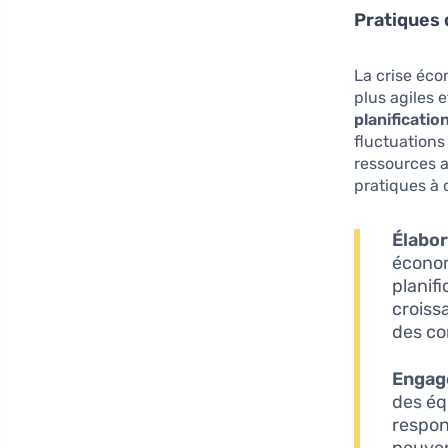
Pratiques 
La crise éco
plus agiles 
planificatio
fluctuation
ressources a
pratiques à 
Élabor
économ
planif
croiss
des co
Engag
des éq
respon
peuven