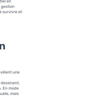
tiel en
a gestion
 survivre et
en
évèlent une
 dessinent,
on. En mode
quate, mais