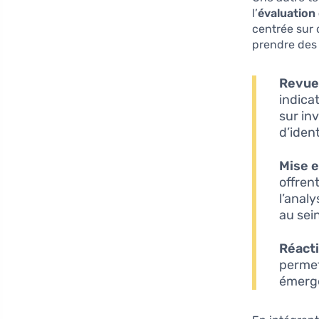
l’
évaluation
centrée sur 
prendre des 
Revue 
indica
sur in
d’iden
Mise e
offren
l’anal
au sein
Réacti
permet
émerge