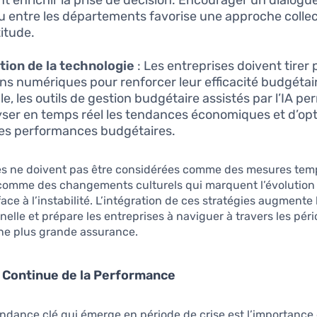
u entre les départements favorise une approche collec
titude.
ation de la technologie
: Les entreprises doivent tirer 
ons numériques pour renforcer leur efficacité budgétai
e, les outils de gestion budgétaire assistés par l’IA p
yser en temps réel les tendances économiques et d’opt
des performances budgétaires.
es ne doivent pas être considérées comme des mesures temp
 comme des changements culturels qui marquent l’évolution
ace à l’instabilité. L’intégration de ces stratégies augmente 
nelle et prépare les entreprises à naviguer à travers les pér
une plus grande assurance.
 Continue de la Performance
ndance clé qui émerge en période de crise est l’importance