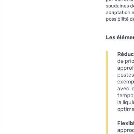
soudaines de
adaptation e
possibilité 
Les élémen
Réduct
de pri
approf
postes
exempl
avec le
tempor
la liq
optima
Flexib
approc