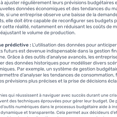
 à ajuster régulièrement leurs prévisions budgétaires 
uvelles données économiques et des tendances du m
e, si une entreprise observe une baisse de la demand
ts, elle doit être capable de reconfigurer ses budgets 
er cette réalité, notamment en réduisant les coûts de 
réajustant le volume de production.
e prédictive :
L’utilisation des données pour anticiper
s futurs est devenue indispensable dans la gestion fi
e. Grâce à des outils d’analyse avancés, les entrepri
ter des données historiques pour modéliser divers scé
iques. Par exemple, un système de gestion budgétair
ermettre d’analyser les tendances de consommation, f
es prévisions plus précises et la prise de décisions écla
es qui réussissent à naviguer avec succès durant une cris
uvent des techniques éprouvées pour gérer leur budget. De p
n d’outils numériques dans le processus budgétaire aide à in
 dynamique et transparente. Cela permet aux décideurs d’e