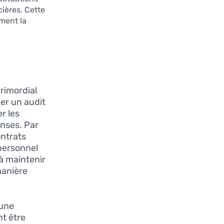
ières. Cette
ment la
primordial
uer un audit
r les
enses. Par
ontrats
 personnel
à maintenir
manière
 une
nt être