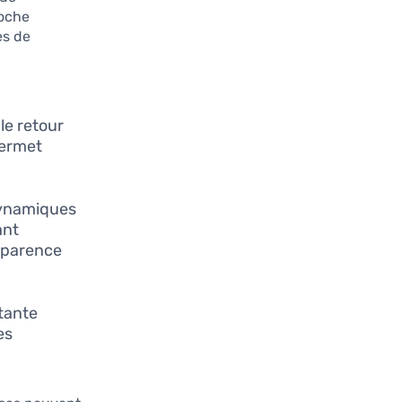
roche
es de
le retour
permet
dynamiques
ant
nsparence
stante
es