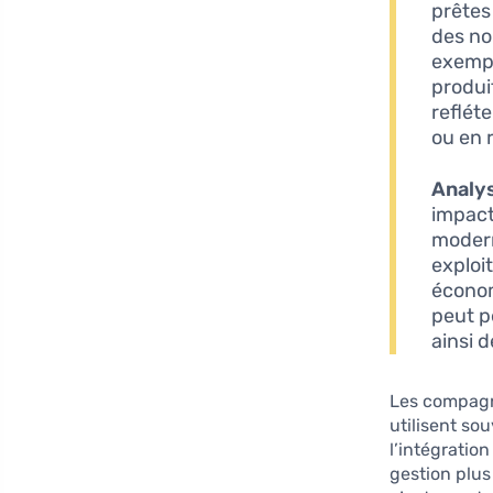
prêtes
des no
exempl
produi
reflét
ou en 
Analys
impact
modern
exploi
économ
peut p
ainsi d
Les compagni
utilisent so
l’intégratio
gestion plus