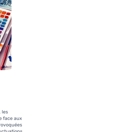
 les
re face aux
 provoquées
uctuations