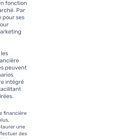
en fonction
arché. Par
e pour ses
pour
marketing
 les
nancière
ses peuvent
narios
e intégré
acilitant
irées.
e financière
lus,
staurer une
ffectuer des