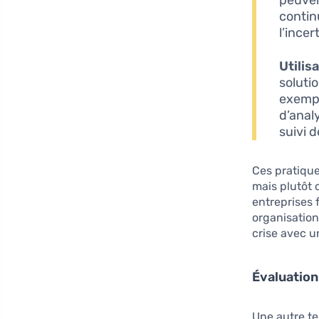
contin
l’incer
Utilis
soluti
exempl
d’anal
suivi 
Ces pratiqu
mais plutôt
entreprises f
organisation
crise avec 
Évaluation
Une autre te