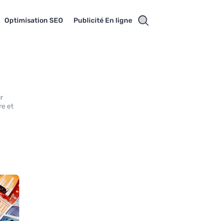
Optimisation SEO
Publicité En ligne
r
re et