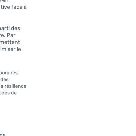
tive face à
parti des
re. Par
ermettent
imiser le
oraires,
 des
la résilience
iodes de
 de