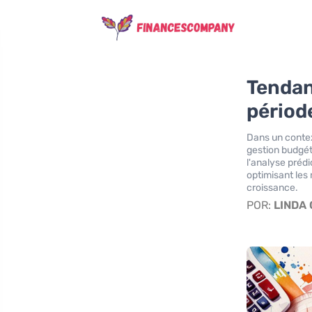
Tendan
périod
Dans un contex
gestion budgéta
l'analyse prédi
optimisant les 
croissance.
POR:
LINDA