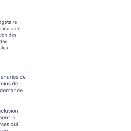
dgétaire
place une
tion des
 des
ales
cénarios de
emins de
la demande
nclusion
cent la
rses qui
e en