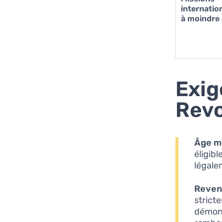
internatio
à moindre
Exig
Revo
Âge m
éligibl
légale
Revenu
stricte
démont