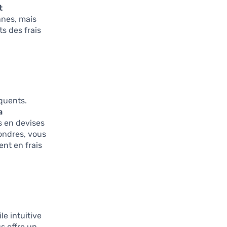
t
nnes, mais
ts des frais
quents.
a
s en devises
ondres, vous
ent en frais
le intuitive
s offre un