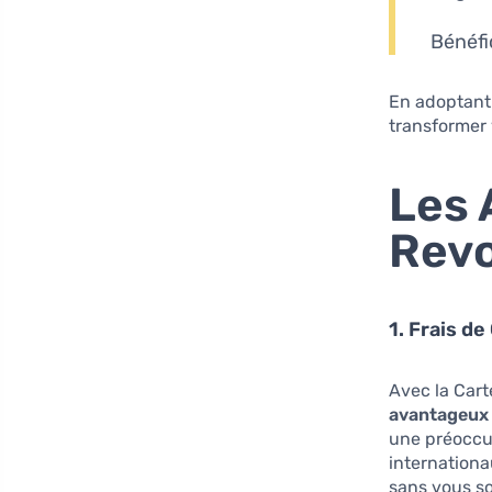
Bénéfi
En adoptant 
transformer 
Les 
Revo
1. Frais d
Avec la Cart
avantageux
une préoccu
internationa
sans vous so