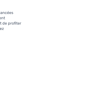
avancées
ent
t de profiter
vez