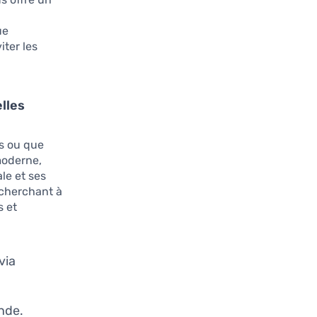
ue
iter les
lles
es ou que
moderne,
le et ses
 cherchant à
s et
via
nde.