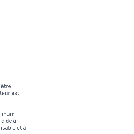
 être
ateur est
.
inimum
 aide à
nsable et à