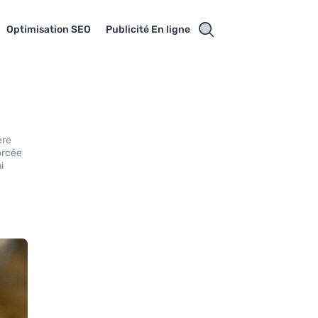
Optimisation SEO
Publicité En ligne
ère
forcée
i