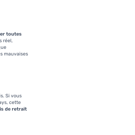
er toutes
 réel,
que
les mauvaises
is. Si vous
ays, cette
s de retrait