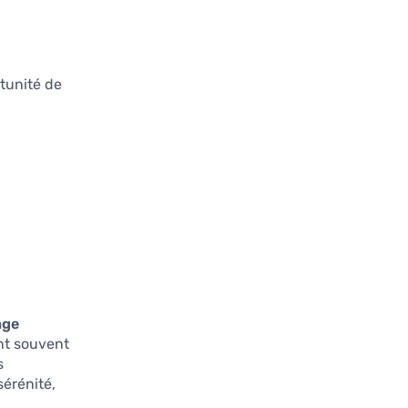
.
tunité de
nge
ont souvent
s
sérénité,