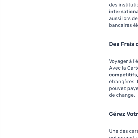
des institut
internationa
aussi lors d
bancaires él
Des Frais 
Voyager à l
Avec la Cart
compétitifs
étrangères. 
pouvez payer
de change.
Gérez Votr
Une des cara
qui permet u