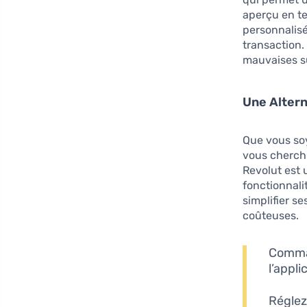
aperçu en te
personnalisé
transaction.
mauvaises su
Une Altern
Que vous soy
vous cherchi
Revolut est 
fonctionnali
simplifier s
coûteuses.
Comman
l’appli
Réglez