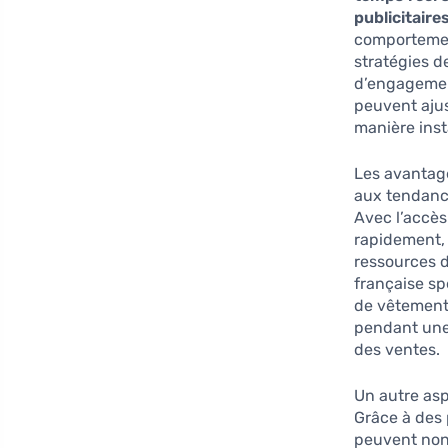
publicitaire
comportement
stratégies d
d’engagemen
peuvent ajus
manière ins
Les avantage
aux tendan
Avec l’accès
rapidement, 
ressources 
française sp
de vêtements
pendant une 
des ventes.
Un autre asp
Grâce à des
peuvent non