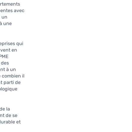
ortements
dentes avec
, un
 à une
eprises qui
uvent en
 PME
 des
nt à un
 combien il
t parti de
ologique
de la
nt de se
durable et