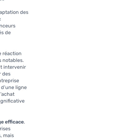
daptation des
c
onceurs
és de
e réaction
s notables.
 intervenir
r des
treprise
 d’une ligne
d’achat
gnificative
ge efficace
.
rises
, mais