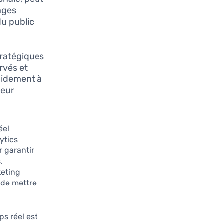
ages
du public
ratégiques
rvés et
apidement à
ueur
éel
lytics
r garantir
.
keting
 de mettre
ps réel est