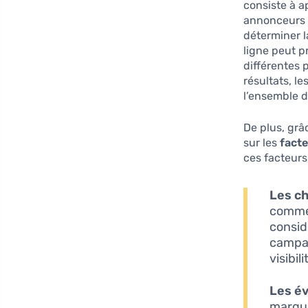
consiste à a
annonceurs d
déterminer l
ligne peut p
différentes p
résultats, l
l’ensemble d
De plus, grâ
sur les
fact
ces facteurs,
Les ch
comme 
consid
campag
visibil
Les év
marqua