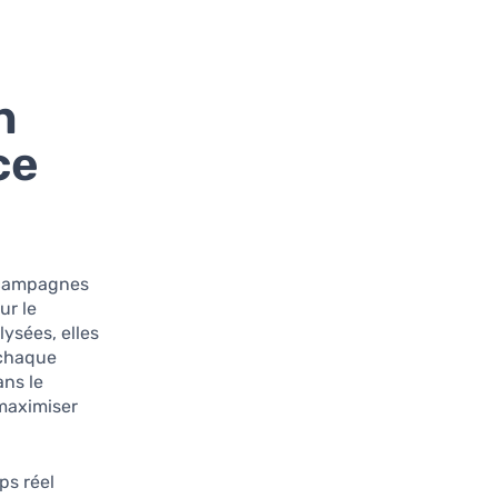
n
ce
campagnes
ur le
ysées, elles
 chaque
ans le
 maximiser
ps réel