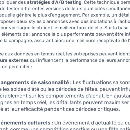
ppliquer des
stratégies d’A/B testing
. Cette technique per
e tester différentes versions de leurs publicités simultané
aquelle génère le plus d’engagement. Par exemple, un détai
roposer deux styles d’annonces avec des incitations à l’acti
our voir laquelle obtient le meilleur taux de clic. Sur la base
es éléments de l’annonce la plus performante peuvent être i
e la campagne, assurant ainsi une meilleure réceptivité de l
ce aux données en temps réel, les entreprises peuvent identif
eurs externes
qui influencent la performance de leurs anno
 on peut citer :
angements de saisonnalité :
Les fluctuations saisonn
les soldes d’été ou les périodes de fêtes, peuvent infl
érablement sur les comportements d’achat. En ajustan
nes en temps réel, les détaillants peuvent maximiser 
ité et leur efficacité pendant ces périodes critiques.
énements culturels :
Un événement d’actualité ou cu
nt, comme une compétition sportive ou une fête nati