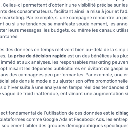
s
. Celles-ci permettent d’obtenir une visibilité précise sur les
s des consommateurs, facilitant ainsi la mise à jour et l’a
e marketing. Par exemple, si une campagne rencontre un pi
t ou si une tendance se manifeste soudainement, les ann
ter leurs messages, les budgets, ou même les canaux utilis
tantanée.
s des données en temps réel vont bien au-delà de la simpl
ces.
La prise de décision rapide
est un des bénéfices les plu
 immédiat aux analyses, les responsables marketing peuvent
optimisant les dépenses publicitaires en évitant de gaspille
dans des campagnes peu performantes. Par exemple, une en
écialisée dans la mode a pu ajuster son offre promotionnelle
 d’hiver suite à une analyse en temps réel des tendances 
vague de froid inattendue, entraînant une augmentation si
ect fondamental de l’utilisation de ces données est le
cibla
 plateformes comme Google Ads et Facebook Ads, les entrep
 seulement cibler des groupes démographiques spécifiques