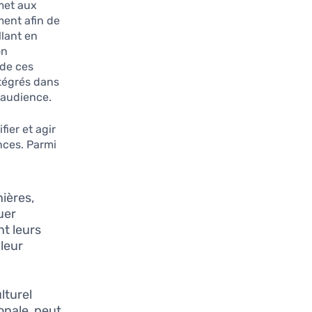
met aux
ment afin de
llant en
on
 de ces
ntégrés dans
’audience.
ier et agir
nces. Parmi
ières,
uer
t leurs
leur
lturel
onale, peut