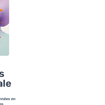
s
ale
onnées en
es