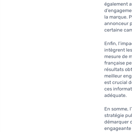
également af
d’engagemen
la marque. P
annonceur pe
certaine cam
Enfin, l’impa
intègrent le
mesure de m
française pe
résultats o
meilleur eng
est crucial d
ces informat
adéquate.
En somme, l’
stratégie pu
démarquer da
engageante a