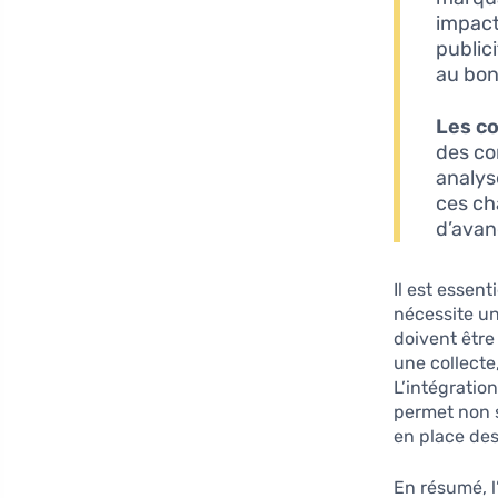
impact
public
au bo
Les c
des co
analys
ces ch
d’avan
Il est essent
nécessite u
doivent être
une collecte
L’intégratio
permet non s
en place des
En résumé, l