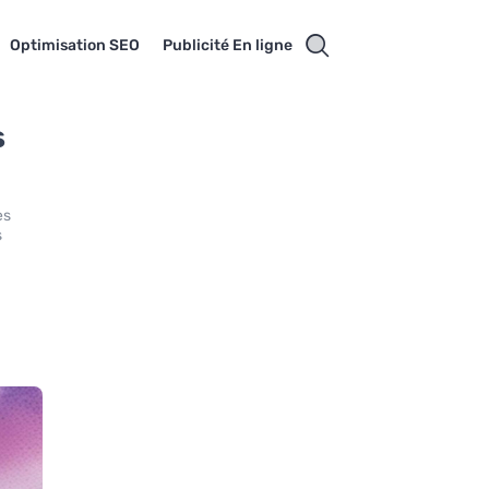
Optimisation SEO
Publicité En ligne
s
es
s