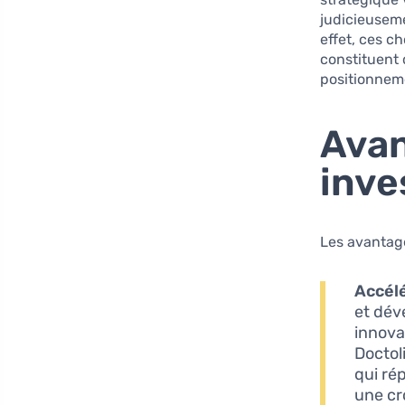
judicieuseme
effet, ces c
constituent 
positionneme
Avan
inve
Les avantag
Accélé
et dév
innova
Doctol
qui ré
une cr