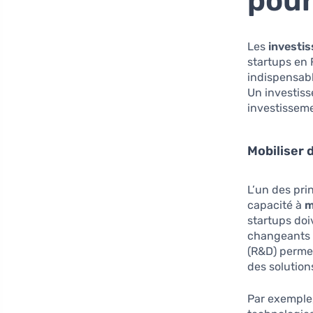
pour
Les
investi
startups en 
indispensabl
Un investiss
investissemen
Mobiliser 
L’un des pri
capacité à
m
startups doi
changeants 
(R&D) permet
des solution
Par exemple,