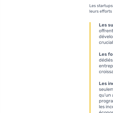
Les startups
leurs efforts
Les s
offrent
dévelo
crucia
Les f
dédiés
entrep
croiss
Les in
seulem
qu’un 
progra
les in
économ