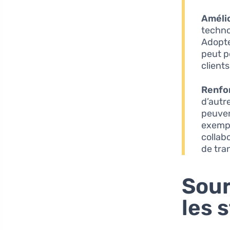
Amélio
techno
Adopter
peut p
client
Renfo
d’autr
peuven
exempl
collab
de tra
Sour
les 