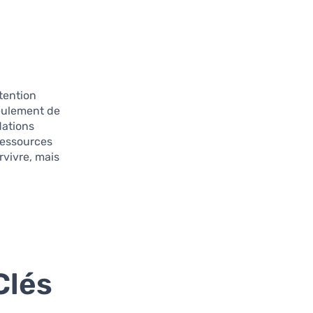
ttention
seulement de
dations
 ressources
rvivre, mais
Clés