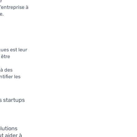
e
’entreprise à
e.
ues est leur
 être
 à des
tifier les
es startups
olutions
ut aider à