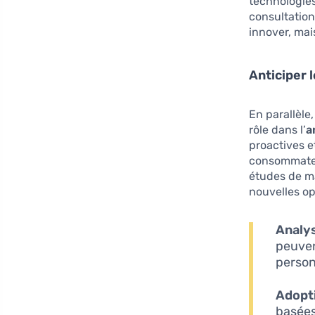
technologie
consultation
innover, mai
Anticiper 
En parallèle
rôle dans l’
a
proactives e
consommateu
études de ma
nouvelles op
Analy
peuven
person
Adopt
basées 