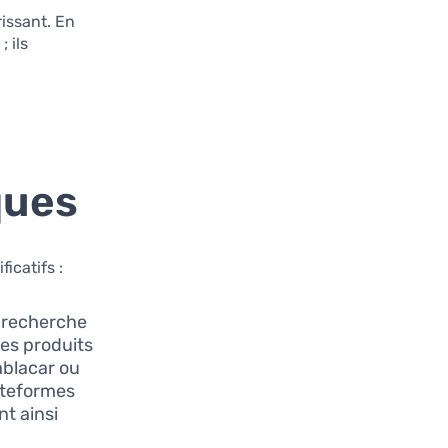
rissant. En
 ils
ques
ficatifs :
e recherche
es produits
ablacar ou
ateformes
t ainsi