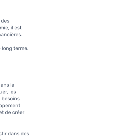
s des
ie, il est
nancières.
e long terme.
dans la
er, les
x besoins
loppement
et de créer
stir dans des