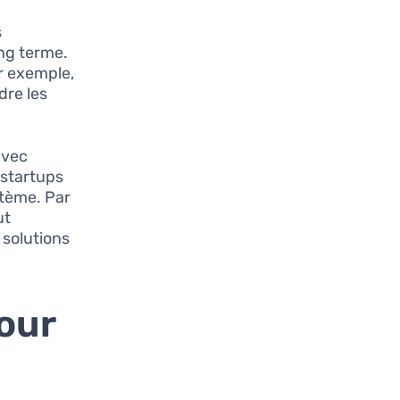
s
ng terme.
ar exemple,
dre les
avec
 startups
stème. Par
ut
 solutions
our