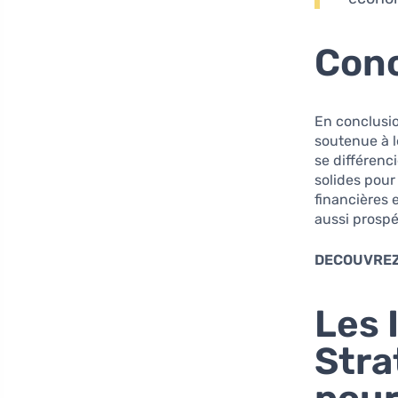
Conc
En conclusio
soutenue à l
se différenc
solides pour
financières 
aussi prosp
DECOUVREZ
Les 
Stra