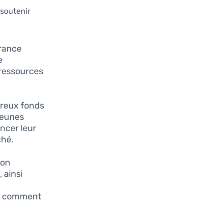
 soutenir
france
e
 ressources
breux fonds
jeunes
ncer leur
ché.
non
 ainsi
nt comment