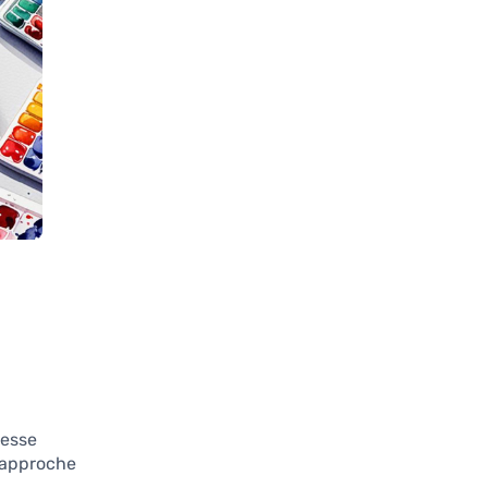
tesse
e approche