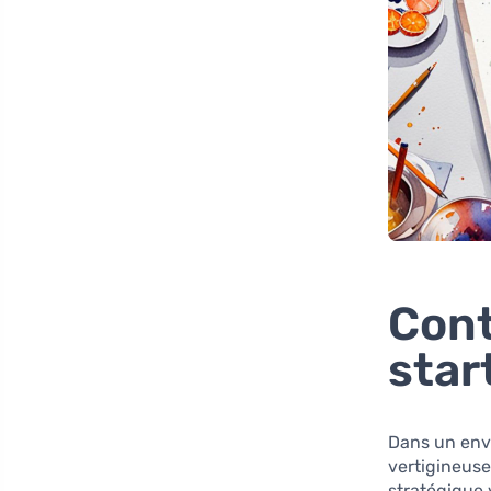
Cont
star
Dans un envi
vertigineuse
stratégique 