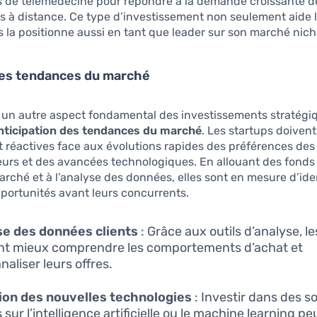
s de télémédecine pour répondre à la demande croissante d
s à distance. Ce type d’investissement non seulement aide l
s la positionne aussi en tant que leader sur son marché nich
les tendances du marché
, un autre aspect fondamental des investissements stratégiq
nticipation des tendances du marché
. Les startups doivent
t réactives face aux évolutions rapides des préférences des
rs et des avancées technologiques. En allouant des fonds
rché et à l’analyse des données, elles sont en mesure d’iden
portunités avant leurs concurrents.
se des données clients
: Grâce aux outils d’analyse, l
t mieux comprendre les comportements d’achat et
naliser leurs offres.
ion des nouvelles technologies
: Investir dans des s
sur l’intelligence artificielle ou le machine learning pe