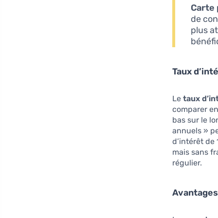
Carte
de con
plus a
bénéfi
Taux d’inté
Le
taux d’in
comparer ent
bas sur le l
annuels » pe
d’intérêt de
mais sans f
régulier.
Avantages