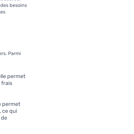
 des besoins
tes
ers. Parmi
elle permet
frais
le permet
 ce qui
 de