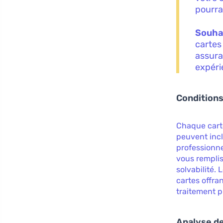
pourrai
Souhai
cartes
assura
expéri
Conditions
Chaque carte
peuvent incl
professionne
vous remplis
solvabilité.
cartes offra
traitement p
Analyse de