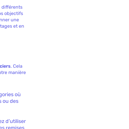
 différents
s objectifs
onner une
ntages et en
ciers
. Cela
otre manière
égories où
s ou des
z d’utiliser
es remises