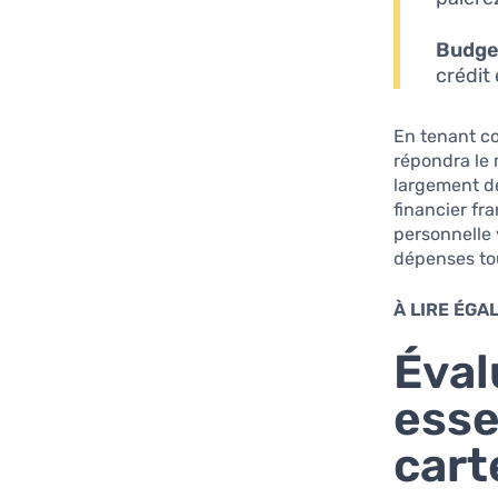
Budget
crédit
En tenant co
répondra le 
largement d
financier fr
personnelle 
dépenses tou
À LIRE ÉGA
Éval
esse
cart