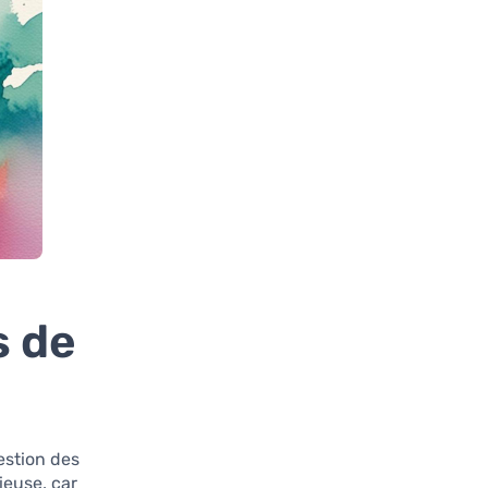
s de
estion des
ieuse, car