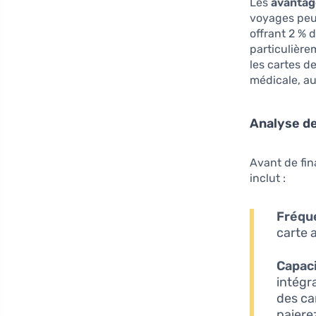
Les
avantag
voyages peu
offrant 2 % 
particulièr
les cartes d
médicale, au
Analyse de 
Avant de fina
inclut :
Fréque
carte 
Capac
intégr
des ca
paiere