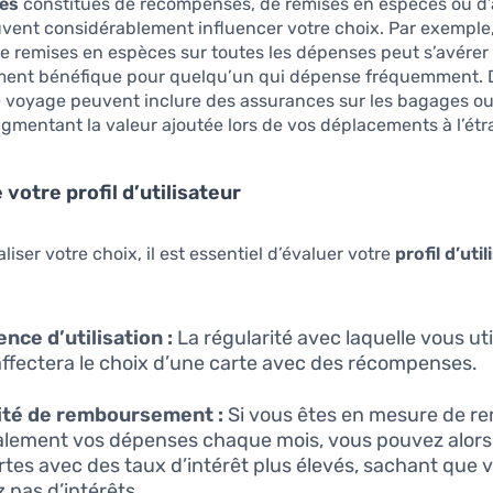
es
constitués de récompenses, de remises en espèces ou d
vent considérablement influencer votre choix. Par exemple,
de remises en espèces sur toutes les dépenses peut s’avérer
ement bénéfique pour quelqu’un qui dépense fréquemment. D
e voyage peuvent inclure des assurances sur les bagages ou
gmentant la valeur ajoutée lors de vos déplacements à l’étr
votre profil d’utilisateur
liser votre choix, il est essentiel d’évaluer votre
profil d’uti
nce d’utilisation :
La régularité avec laquelle vous uti
affectera le choix d’une carte avec des récompenses.
ité de remboursement :
Si vous êtes en mesure de r
alement vos dépenses chaque mois, vous pouvez alors
rtes avec des taux d’intérêt plus élevés, sachant que 
z pas d’intérêts.