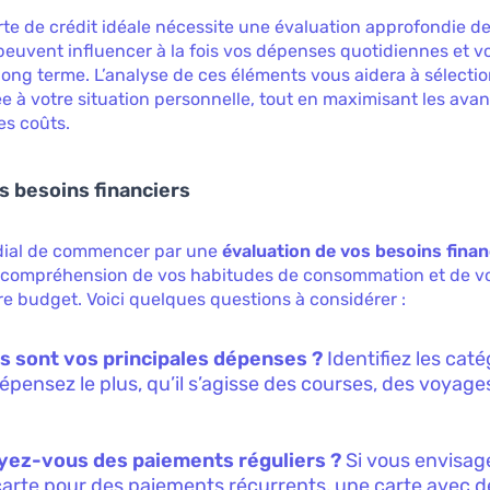
arte de crédit idéale nécessite une évaluation approfondie de
 peuvent influencer à la fois vos dépenses quotidiennes et vo
 long terme. L’analyse de ces éléments vous aidera à sélecti
e à votre situation personnelle, tout en maximisant les ava
es coûts.
s besoins financiers
ordial de commencer par une
évaluation de vos besoins finan
a compréhension de vos habitudes de consommation et de v
re budget. Voici quelques questions à considérer :
s sont vos principales dépenses ?
Identifiez les cat
épensez le plus, qu’il s’agisse des courses, des voyage
yez-vous des paiements réguliers ?
Si vous envisage
carte pour des paiements récurrents, une carte avec d