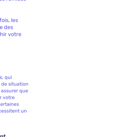
ois, les
ue des
hir votre
s, qui
 de situation
s assurer que
r votre
certaines
cessitent un
ent