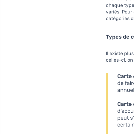
chaque type 
variés. Pour 
catégories d
Types de c
Il existe plu
celles-ci, on
Carte 
de fai
annuel
Carte d
d’accu
peut s
certai