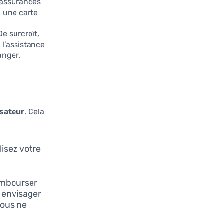
’assurances
 une carte
e surcroît,
 l’assistance
anger.
lisateur
. Cela
lisez votre
embourser
 envisager
vous ne