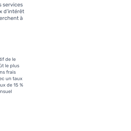
s services
 d’intérêt
herchent à
if de le
ût le plus
ns frais
ec un taux
aux de 15 %
ensuel