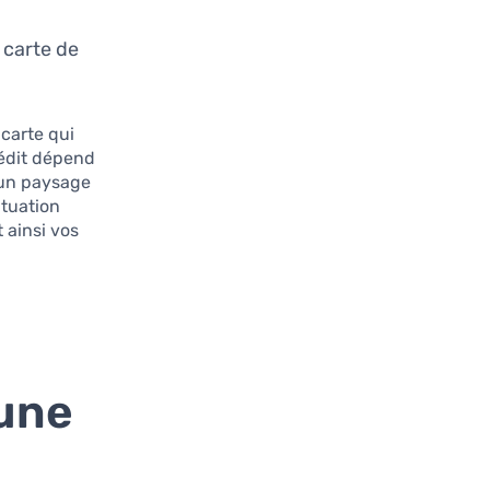
 carte de
 carte qui
rédit dépend
 un paysage
ituation
 ainsi vos
’une