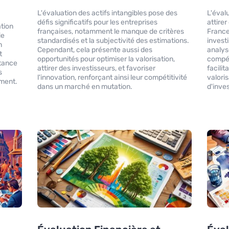
L'évaluation des actifs intangibles pose des
L'éval
défis significatifs pour les entreprises
attire
ation
françaises, notamment le manque de critères
France
ie
standardisés et la subjectivité des estimations.
invest
n
Cependant, cela présente aussi des
analys
t
opportunités pour optimiser la valorisation,
compét
rtance
attirer des investisseurs, et favoriser
facilit
s
l'innovation, renforçant ainsi leur compétitivité
valori
ement.
dans un marché en mutation.
d'inve