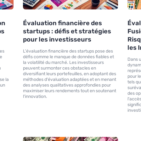
on
Évaluation financière des
Éval
ps
startups : défis et stratégies
Fusi
pour les investisseurs
Risq
les 
les
L'évaluation financière des startups pose des
de
défis comme le manque de données fiables et
Dans 
la volatilité du marché. Les investisseurs
dynami
u
peuvent surmonter ces obstacles en
représ
diversifiant leurs portefeuilles, en adoptant des
pour l
se la
méthodes d'évaluation adaptées et en menant
tels qu
 un
des analyses qualitatives approfondies pour
suréva
maximiser leurs rendements tout en soutenant
des op
l'innovation.
l'accè
signif
invest