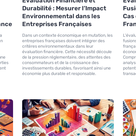
Évaluation Financière et
Éval
Durabilité : Mesurer l’Impact
Fusi
Environnemental dans les
Cas 
rance
Entreprises Françaises
Fra
la
Dans un contexte économique en mutation, les
L'éval
en
entreprises françaises doivent intégrer des
fusion
critères environnementaux dans leur
frança
,
évaluation financière. Cette nécessité découle
économ
 une
de la pression réglementaire, des attentes des
Compre
rties
consommateurs et de la croissance des
analys
ent
investissements durables, favorisant ainsi une
potent
économie plus durable et responsable.
transa