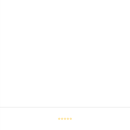
⭐⭐⭐⭐⭐